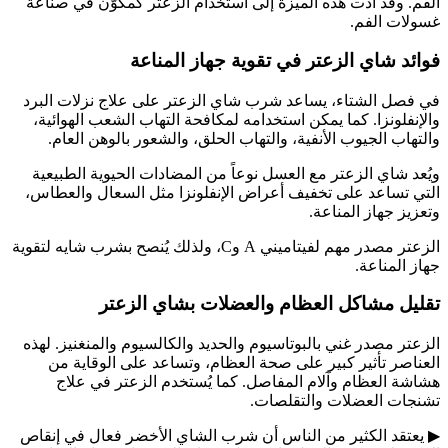
الفم. وقد أدت هذه الميزة إلى استخدام الزعتر كمكوّن في صناعة
غسولات الفم.
فوائد شاي الزعتر في تقوية جهاز المناعة
في فصل الشتاء، يساعد شرب شاي الزعتر على علاج نزلات البرد
والإنفلونزا. كما يمكن استخدامه لمكافحة التهاب الشعب الهوائية،
والتهاب الجيوب الأنفية، والتهاب الحلق، والشعور بالوهن العام.
ويُعد شاي الزعتر مع العسل نوعاً من المضادات الحيوية الطبيعية
التي تساعد على تخفيف أعراض الإنفلونزا مثل السعال والعطاس،
وتعزيز جهاز المناعة.
الزعتر مصدر مهم لفيتاميني A وC، ولذلك يُنصح بشرب شايه لتقوية
جهاز المناعة.
تقليل مشاكل العظام والعضلات بشاي الزعتر
الزعتر مصدر غني بالبوتاسيوم والحديد والكالسيوم والمنغنيز. لهذه
العناصر تأثير كبير على صحة العظام، وتساعد على الوقاية من
هشاشة العظام وآلام المفاصل. كما يُستخدم الزعتر في علاج
تشنجات العضلات والتقلصات.
▶
يعتقد الكثير من الناس أن شرب الشاي الأخضر فعال في إنقاص