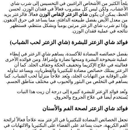
يلجأ الكثير من الأشخاص الراغبين في التخسيس إلى شرب شاي
الأعشاب، ولكن ليس كل مشروب فعالاً في فقدان الوزن. لحسن
الحظ، يمكن أن يكون
شاي الزعتر لإنقاص الوزن
فعالاً. فالزعتر يزيد
من معدل الأيض بفضل طبيعته الدافئة، مما يساعد في حرق الدهون.
وإذا تم شرب شاي الزعتر مرتين يومياً وبشكل منتظم، فستظهر
نتائجه في عملية فقدان الوزن.
فوائد شاي الزعتر للبشرة (شاي الزعتر لحب الشباب)
بفضل خصائصه المضادة للأكسدة، يساهم شاي الزعتر في إبطاء
عملية شيخوخة البشرة ومنحها نضارة وإشراقاً. ومن فوائده الأخرى
فعاليته في علاج الإكزيما وتخفيف الحكة وجفاف الجلد. كما أن
الزعتر يمتلك خصائص مضادة للبكتيريا والفطريات، ويساعد تناوله
على الوقاية من التهابات الجلد، ويُعد علاجاً منزلياً لحب الشباب. كما
يساهم في التخلص من البثور والحبوب في مختلف مناطق الجسم.
وتُعد فوائد الزعتر للبشرة كبيرة إلى درجة أن زيت هذا النبات
يُستخدم أيضاً في علاج الجروح والحروق.
فوائد شاي الزعتر لصحة الفم والأسنان
تجعل الخصائص المضادة للبكتيريا في الزعتر منه علاجاً فعالاً لرائحة
الفم الكريهة، حيث يساعد على القضاء على البكتيريا والالتهابات في