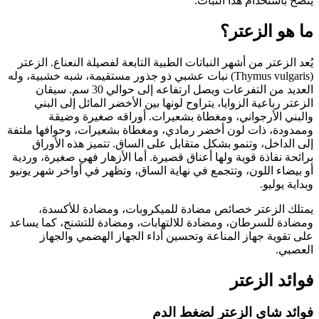
يُنصح باستخدام هذا النبات.
ما هو الزعتر؟
يُعد الزعتر من أشهر النباتات الطبية التابعة لفصيلة النعناع. الزعتر
(Thymus vulgaris) نبات عشبي ذو جذور مستقيمة، شبه خشبية، وله
العديد من التفرعات ويصل ارتفاعه إلى حوالي 30 سم. سيقان
الزعتر رباعية الزوايا، يتراوح لونها بين الأخضر المائل إلى البني
والبني الأرجواني، ومغطاة بشعيرات. أوراقه صغيرة وضيقة
وممدودة، ذات لون أخضر رمادي، ومغطاة بشعيرات، وحوافها ملتفة
إلى الداخل، وتنمو بشكل متقابل على الساق. تتميز هذه الأوراق
برائحة نفاذة قوية ولها أعناق قصيرة. أما الأزهار فهي صغيرة، وردية
أو بيضاء اللون، وتتجمع في نهاية الساق، وتظهر في أواخر شهر يونيو
وبداية يوليو.
يمتلك الزعتر خصائص مضادة للميكروبات، ومضادة للأكسدة،
ومضادة للسرطان، ومضادة للالتهابات، ومضادة للتشنج، كما يساعد
على تقوية جهاز المناعة وتحسين أداء الجهاز الهضمي والجهاز
العصبي.
فوائد الزعتر
فوائد شاي الزعتر لضغط الدم