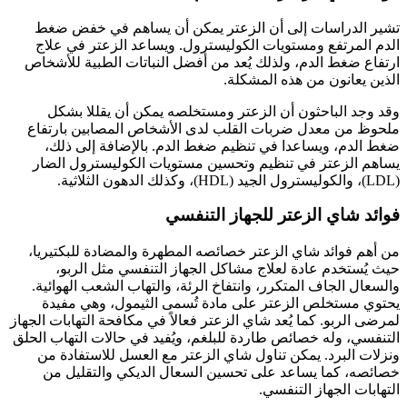
تشير الدراسات إلى أن الزعتر يمكن أن يساهم في خفض ضغط
الدم المرتفع ومستويات الكوليسترول. ويساعد الزعتر في علاج
ارتفاع ضغط الدم، ولذلك يُعد من أفضل النباتات الطبية للأشخاص
الذين يعانون من هذه المشكلة.
وقد وجد الباحثون أن الزعتر ومستخلصه يمكن أن يقللا بشكل
ملحوظ من معدل ضربات القلب لدى الأشخاص المصابين بارتفاع
ضغط الدم، ويساعدا في تنظيم ضغط الدم. بالإضافة إلى ذلك،
يساهم الزعتر في تنظيم وتحسين مستويات الكوليسترول الضار
(LDL)، والكوليسترول الجيد (HDL)، وكذلك الدهون الثلاثية.
فوائد شاي الزعتر للجهاز التنفسي
من أهم فوائد شاي الزعتر خصائصه المطهرة والمضادة للبكتيريا،
حيث يُستخدم عادة لعلاج مشاكل الجهاز التنفسي مثل الربو،
والسعال الجاف المتكرر، وانتفاخ الرئة، والتهاب الشعب الهوائية.
يحتوي مستخلص الزعتر على مادة تُسمى الثيمول، وهي مفيدة
لمرضى الربو. كما يُعد شاي الزعتر فعالاً في مكافحة التهابات الجهاز
التنفسي، وله خصائص طاردة للبلغم، ويُفيد في حالات التهاب الحلق
ونزلات البرد. يمكن تناول شاي الزعتر مع العسل للاستفادة من
خصائصه، كما يساعد على تحسين السعال الديكي والتقليل من
التهابات الجهاز التنفسي.