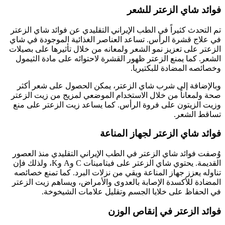
فوائد شاي الزعتر للشعر
تم التحدث كثيراً في الطب الإيراني التقليدي عن فوائد شاي الزعتر
في علاج قشرة الرأس. تساعد العناصر الغذائية الموجودة في شاي
الزعتر على تعزيز نمو الشعر ولمعانه من خلال تأثيرها على بصيلات
الشعر. كما يمنع الزعتر ظهور القشرة لاحتوائه على مادة الثيمول
وخصائصه المضادة للبكتيريا.
وبالإضافة إلى شرب شاي الزعتر، يمكن الحصول على شعر أكثر
صحة ولمعاناً من خلال الاستخدام الموضعي لمزيج من زيت الزعتر
وزيت الزيتون على فروة الرأس. كما يساعد زيت الزعتر على منع
تساقط الشعر.
فوائد شاي الزعتر لجهاز المناعة
وُصفت فوائد شاي الزعتر في الطب الإيراني التقليدي منذ العصور
القديمة. يحتوي شاي الزعتر على فيتامينات C وA وK، ولذلك فإن
تناوله يعزز جهاز المناعة ويقي من نزلات البرد. كما تمنع خصائصه
المضادة للأكسدة الإصابة بالعدوى والأمراض، ويساهم زيت الزعتر
في الحفاظ على خلايا الجسم وتقليل علامات الشيخوخة.
فوائد الزعتر في إنقاص الوزن