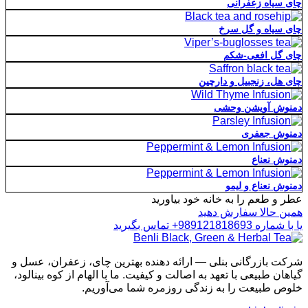
چای سیاه زعفرانی
چای سیاه و گل سرخ
چای گل افعی-شکم
چای هل، زنجبیل و دارچین
دمنوش آویشن وحشی
دمنوش جعفری
دمنوش نعناع
دمنوش نعناع و لیمو
عطر و طعم را به خانه خود بیاورید
همین حالا سفارش دهید
یا با شماره 989121818693+ تماس بگیرید
شرکت بازرگانی بنلی — ارائه دهنده بهترین چای، زعفران، عسل و
گیاهان طبیعی با تعهد به اصالت و کیفیت. ما با الهام از کوه بینالود،
خلوص طبیعت را به زندگی روزمره شما می‌آوریم.